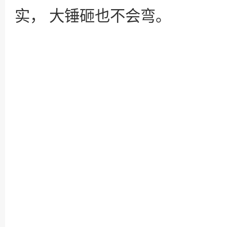
实， 大锤砸也不会弯。