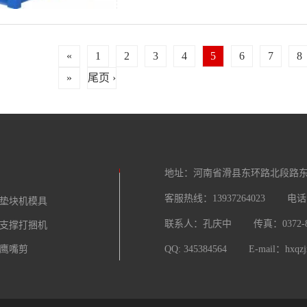
«
1
2
3
4
5
6
7
8
»
尾页 ›
地址：
河南省滑县东环路北段路
客服热线：13937264023
电话：
垫块机模具
联系人：孔庆中
传真：0372-8
支撑打捆机
鹰嘴剪
QQ: 345384564
E-mail：hxqzjx