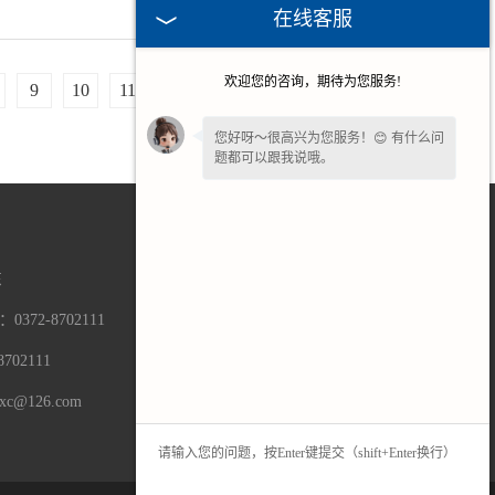
在线客服
欢迎您的咨询，期待为您服务!
9
10
11
12
13
14
15
您好呀～很高兴为您服务！😊 有什么问
题都可以跟我说哦。
东
0372-8702111
702111
手机端
联系微信
c@126.com