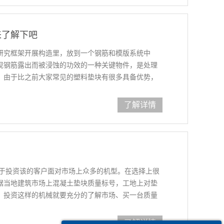
来了解下吧
研究框架开展构造里，放到一个钢筋和模版系统中
现钢筋露出而被浸蚀的功效的一种关键物件，是处理
。由于比之前大家常见的塑料垫块有很多具备优势，
料垫块。钢筋的混泥土钢筋保护层立即关联到社会制
力等性能，而这种技
了解详情
？
对于投资该的客户面对市场上众多的机型。在选择上很
据当地建筑市场上混凝土垫块质量标号，工地上对垫
，投资这样的机械就要充分的了解市场、买一台质量
产过程中既保质又保量。全自动水泥垫块机不仅用工
0秒成型
了解详情