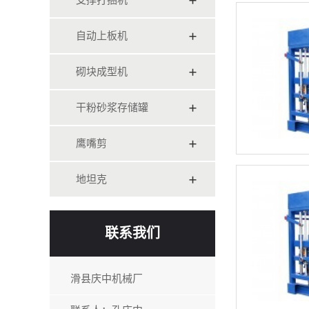
支撑打捆机
自动上板机
砌块成型机
干粉砂浆存储罐
鹰嘴剪
地坦克
联系我们
滑县庆中机械厂