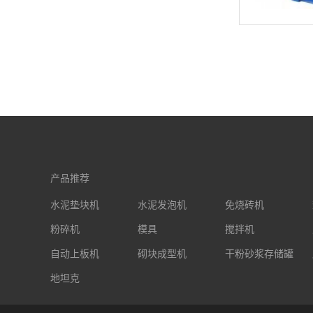
产品推荐
水泥垫块机
水泥发泡机
免烧砖机
粉碎机
模具
搅拌机
自动上板机
砌块成型机
干粉砂浆存储罐
地坦克