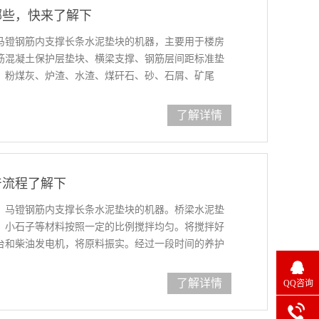
哪些，快来了解下
马镫钢筋内支撑长条水泥垫块的机器，主要用于楼房
筋混凝土保护层垫块、横梁支撑、钢筋层间距标准垫
、粉煤灰、炉渣、水渣、煤矸石、砂、石屑、矿尾
料，经过合理的级配后压制成型。垫块机能把砼钢筋
效的允许范围内，完
了解详情
产流程了解下
、马镫钢筋内支撑长条水泥垫块的机器。桥梁水泥垫
、小石子等材料按照一定的比例搅拌均匀。将搅拌好
台和柴油发电机，将原料振实。经过一段时间的养护
了解详情
QQ咨询