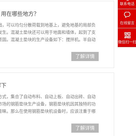
联系电话
？用在哪些地方？
在线留言
础，可以均匀分散荷载到地基上，避免地基的局部负
发生。混凝土垫块还可以用于地面和墙体，起到了支
坚固。混凝土垫块的生产设备如下：搅拌机。半自动
微信扫一
。水泥仓。振动平台。柴油发电机。此外，还有养护
了解详情
解下
方式，集合了自动布料、自动上板、自动出砖、自动
市场的钢筋垫块生产设备，钢筋垫块机因其独特的功
青睐。那么在使用钢筋垫块机设备时，应该注重于哪
下：钢筋垫块机发动泵前必须查看油箱的油位和油
标一样的油，并用专
了解详情